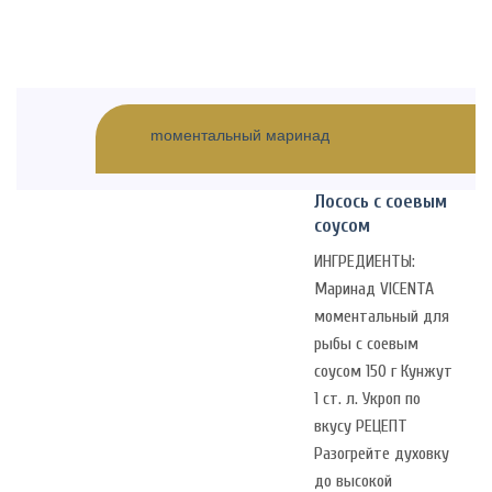
Skip
to
content
mоментальный маринад
Лосось с соевым
соусом
ИНГРЕДИЕНТЫ:
Маринад VICENTA
моментальный для
рыбы с соевым
соусом 150 г Кунжут
1 ст. л. Укроп по
вкусу РЕЦЕПТ
Разогрейте духовку
до высокой